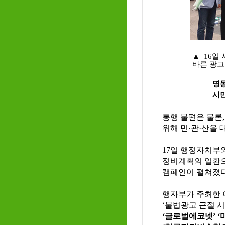
▲ 16일
바른 광고
명동 일대서
시민들 관심
통행 불편은 물론
위해 민·관·산을 
17일 행정자치부
정비계획의 일환으
캠페인이 펼쳐졌다
행자부가 주최한 
‘불법광고 근절 
‘글로벌에코넷’ 