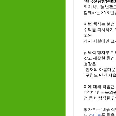
‘한국전광방송협
퇴치식’, ‘불법
함께
하는 SNS 
이번 행사는 불법
수막을 퇴치하기 
고된
게시 시설에만 표
심덕섭 행자부 지
갖고 깨끗한 환경
청장은
“현재의 아름다운
“구청도 민간 자
이에 대해 곽임근
다”며 “한국옥외
전 등 바람직한 
행자부는 ‘바람직한
또
스마트
폰 활용