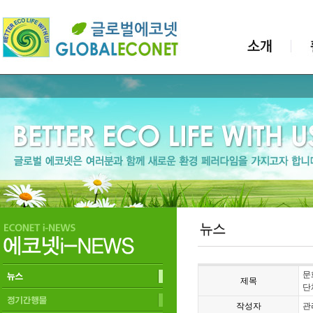
문
제목
단
작성자
관