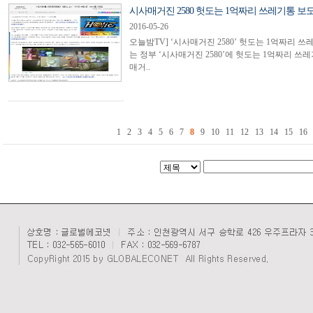
시사매거진 2580 헛도는 1억짜리 쓰레기통 보
2016-05-26
오늘밤TV] ‘시사매거진 2580’ 헛도는 1억짜리
는 정부 ‘시사매거진 2580’에 헛도는 1억짜리 쓰레
매거..
1
2
3
4
5
6
7
8
9
10
11
12
13
14
15
16