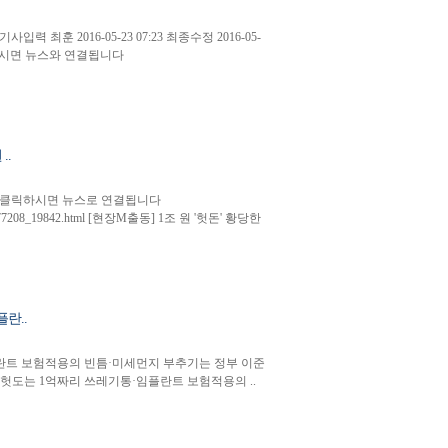
 최훈 2016-05-23 07:23 최종수정 2016-05-
릭하시면 뉴스와 연결됩니다
..
기를 클릭하시면 뉴스로 연결됩니다
icle/3977208_19842.html [현장M출동] 1조 원 '헛돈' 황당한
란..
임플란트 보험적용의 빈틈·미세먼지 부추기는 정부 이준
 2580’ 헛도는 1억짜리 쓰레기통·임플란트 보험적용의 ..