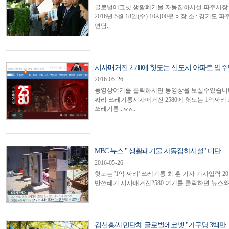
글로벌에코넷 생활폐기물 자동집하시설 파주시장 면담 
2016년 5월 18일(수) 10시00분 ○ 장 소 :
면담..
시사매거진 2580에 헛도는 신도시 아파트 입주민
2016-05-26
동영상여기를 클릭하시면 동영상을 보실수있습니다https:/
짜리 쓰레기통시사매거진 2580에 헛도는 1억짜
쓰레기통...ww..
MBC 뉴스 " 생활폐기물 자동집하시설" 대단..
2016-05-26
헛도는 '1억 짜리' 쓰레기통 ​​최 훈 기자 기사입력 2016-0
반쓰레기 시사매거진2580 여기를 클릭하면 뉴스와 연결 됩니다 
김선홍/시민단체 글로벌에코넷 "가구당 3백만 .