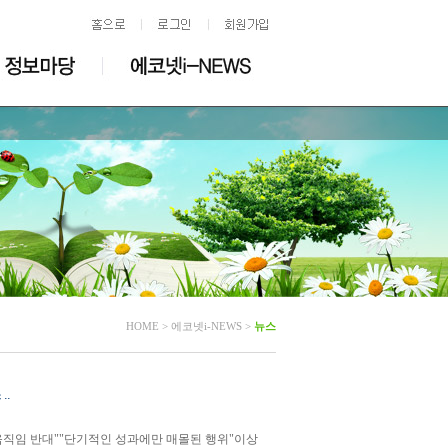
HOME > 에코넷i-NEWS >
뉴스
.
움직임 반대""단기적인 성과에만 매몰된 행위"이상