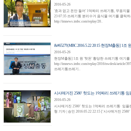
2016-05-26
'효과 없고 돈만 들어' 1억짜리 쓰레기통, 무용지물 기사입력
23 07:35 쓰레기통 분리수거 음식물 여기를 클
http://imnews.imbc.com/replay/20..
&#65279;MBC 2016.5.22 20:15 현장M출동] 1조 원 
2016-05-26
현장M출동] 1조 원 '헛돈' 황당한 쓰레기통 여
http://imnews.imbc.com/replay/2016/nwdesk/art
쓰레기통쓰레기..
시사매거진 2580’ 헛도는 1억짜리 쓰레기통·임플
2016-05-26
시사매거진 2580’ 헛도는 1억짜리 쓰레기통· 
형 기자 | 승인 2016.05.22 22:15 [‘시사매거진