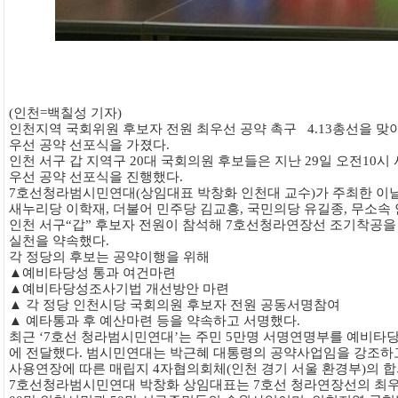
(인천=백칠성 기자)
인천지역 국회위원 후보자 전원 최우선 공약 촉구 4.13총선을 맞
우선 공약 선포식을 가졌다.
인천 서구 갑 지역구 20대 국회의원 후보들은 지난 29일 오전10
우선 공약 선포식을 진행했다.
7호선청라범시민연대(상임대표 박창화 인천대 교수)가 주최한 이날
새누리당 이학재, 더불어 민주당 김교흥, 국민의당 유길종, 무소속
인천 서구“갑” 후보자 전원이 참석해 7호선청라연장선 조기착공을
실천을 약속했다.
각 정당의 후보는 공약이행을 위해
▲예비타당성 통과 여건마련
▲예비타당성조사기법 개선방안 마련
▲ 각 정당 인천시당 국회의원 후보자 전원 공동서명참여
▲ 예타통과 후 예산마련 등을 약속하고 서명했다.
최근 ‘7호선 청라범시민연대’는 주민 5만명 서명연명부를 예비타당
에 전달했다. 범시민연대는 박근혜 대통령의 공약사업임을 강조하고
사용연장에 따른 매립지 4자협의회체(인천 경기 서울 환경부)의 
7호선청라범시민연대 박창화 상임대표는 7호선 청라연장선의 최우